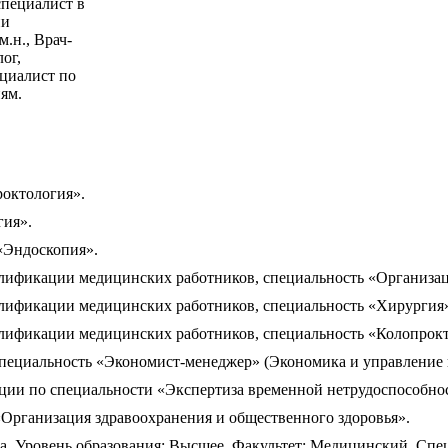
пециалист в
ии
м.н., Врач-
ог,
циалист по
ям.
роктология».
гия».
«Эндоскопия».
алификации медицинских работников, специальность «Организац
алификации медицинских работников, специальность «Хирургия
алификации медицинских работников, специальность «Колопрок
 специальность «Экономист-менеджер» (Экономика и управление 
ии по специальности «Экспертиза временной нетрудоспособнос
Организация здравоохранения и общественного здоровья».
ва. Уровень образования: Высшее. Факультет: Медицинский. Спе