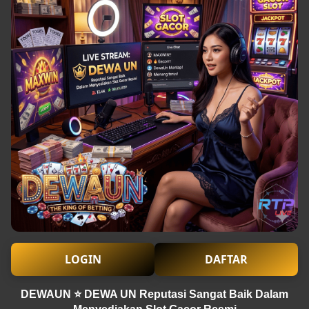
LOGIN
DAFTAR
DEWAUN ⭐️ DEWA UN Reputasi Sangat Baik Dalam