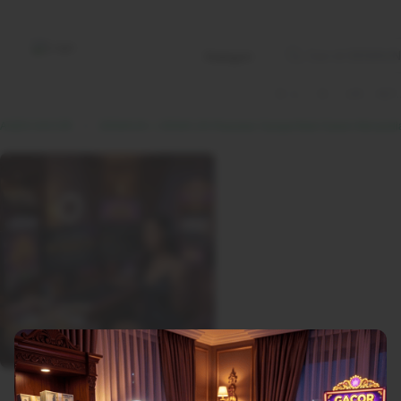
Kategori
DEWAUN
LOGIN DEWAUN
DAFTAR DEWAUN
LIVECHAT DEWAUN
ALTERNAT
AGEN GACOR
DEWAUN ⭐️ DEWA UN Reputasi Sangat Baik Dalam Menyediakan Slot Gacor Re